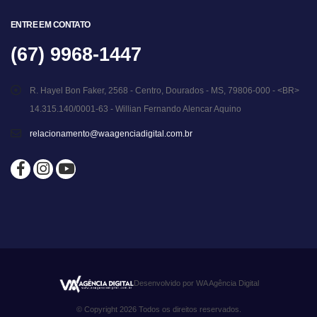
ENTRE EM CONTATO
(67) 9968-1447
R. Hayel Bon Faker, 2568 - Centro, Dourados - MS, 79806-000 - <BR>
14.315.140/0001-63 - Willian Fernando Alencar Aquino
relacionamento@waagenciadigital.com.br
Desenvolvido por WA Agência Digital
© Copyright 2026 Todos os direitos reservados.